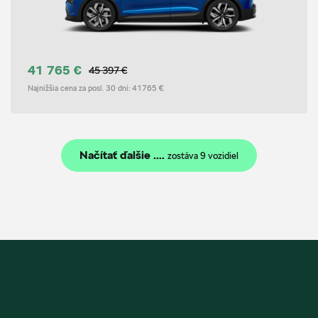
41 765 €
45 397 €
Najnižšia cena za posl. 30 dní:
41765 €
Načítať ďalšie ....
zostáva 9 vozidiel