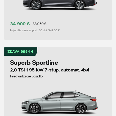
34 900 €
38 059 €
Najnižšia cena za posl. 30 dní:
34900 €
ZĽAVA 9954 €
Superb Sportline
2,0 TSI 195 kW 7-stup. automat. 4x4
Predvádzacie vozidlo