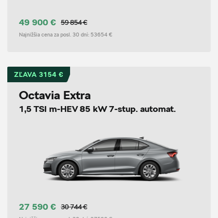
49 900 €
59 854 €
Najnižšia cena za posl. 30 dní:
53654 €
ZĽAVA 3154 €
Octavia Extra
1,5 TSI m-HEV 85 kW 7-stup. automat.
27 590 €
30 744 €