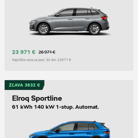
23 971 €
26 971 €
Najnižšia cena za posl. 30 dní:
23971 €
ZĽAVA 3632 €
Elroq Sportline
61 kWh 140 kW 1-stup. Automat.