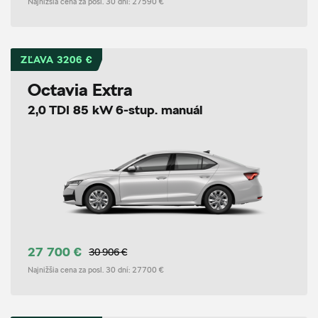
Najnižšia cena za posl. 30 dní:
27590 €
ZĽAVA 3206 €
Octavia Extra
2,0 TDI 85 kW 6-stup. manuál
27 700 €
30 906 €
Najnižšia cena za posl. 30 dní:
27700 €