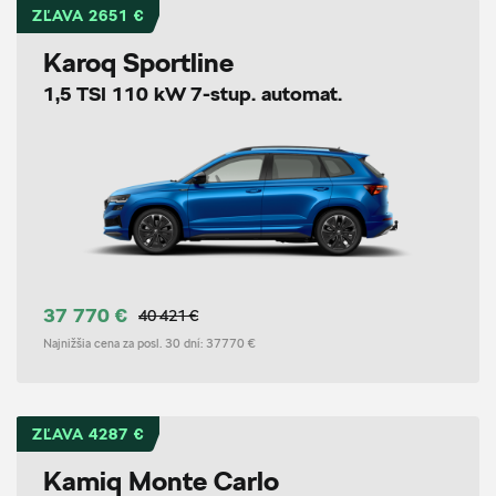
ZĽAVA 2651 €
Karoq Sportline
1,5 TSI 110 kW 7-stup. automat.
37 770 €
40 421 €
Najnižšia cena za posl. 30 dní:
37770 €
ZĽAVA 4287 €
Kamiq Monte Carlo