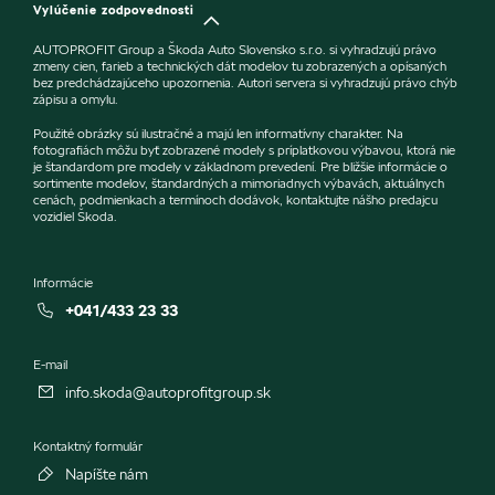
Vylúčenie zodpovednosti
AUTOPROFIT Group a Škoda Auto Slovensko s.r.o. si vyhradzujú právo
zmeny cien, farieb a technických dát modelov tu zobrazených a opísaných
bez predchádzajúceho upozornenia. Autori servera si vyhradzujú právo chýb
zápisu a omylu.
Použité obrázky sú ilustračné a majú len informatívny charakter. Na
fotografiách môžu byť zobrazené modely s príplatkovou výbavou, ktorá nie
je štandardom pre modely v základnom prevedení. Pre bližšie informácie o
sortimente modelov, štandardných a mimoriadnych výbavách, aktuálnych
cenách, podmienkach a termínoch dodávok, kontaktujte nášho predajcu
vozidiel Škoda.
Informácie
+041/433 23 33
E-mail
info.skoda@autoprofitgroup.sk
Kontaktný formulár
Napíšte nám