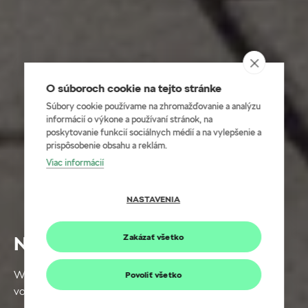
O súboroch cookie na tejto stránke
Súbory cookie používame na zhromažďovanie a analýzu
informácií o výkone a používaní stránok, na
poskytovanie funkcií sociálnych médií a na vylepšenie a
prispôsobenie obsahu a reklám.
Viac informácií
NASTAVENIA
Nabíjanie doma alebo v práci
Zakázať všetko
Wallbox Škoda je určený na nabíjanie elektrifikovaných
Povoliť všetko
vozidiel Škoda doma‎ alebo‎ v práci.