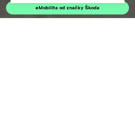
eMobilita od značky Škoda
Základným predpokladom pri kúpe elektromobilu je,
aby potenciálni majitelia mali možnosť nabíjať svoj
elektromobil každý deň. Cieľom spoločnosti Škoda Auto
je čo najviac uľahčiť užívateľom nabíjanie elektromobilov,
a preto ponúkame širokú škálu príslušenstva a služieb
pre nabíjanie. Svojim klientom ponúkame 3 varianty
Škoda Charger
wallboxov
. Medzi ďalšie možnosti
domáceho nabíjania patrí univerzálna nabíjačka a káble
na nabíjanie z domácich alebo priemyselných zásuviek.
Škoda wallboxy