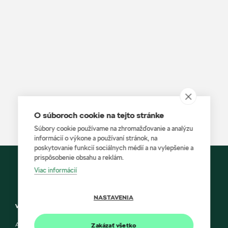
O súboroch cookie na tejto stránke
Súbory cookie používame na zhromažďovanie a analýzu
informácií o výkone a používaní stránok, na
poskytovanie funkcií sociálnych médií a na vylepšenie a
prispôsobenie obsahu a reklám.
Viac informácií
NASTAVENIA
Vylúčenie zodpovednosti
AUTOPROFIT Group a Škoda Auto Slovensko s.r.o. si vyhradzujú právo
Zakázať všetko