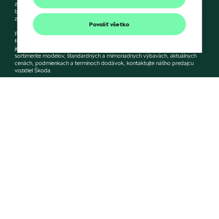
zmeny cien, farieb a technických dát modelov tu zobrazených a opísaných
bez predchádzajúceho upozornenia. Autori servera si vyhradzujú právo chýb
zápisu a omylu.
Povoliť všetko
Použité obrázky sú ilustračné a majú len informatívny charakter. Na
fotografiách môžu byť zobrazené modely s príplatkovou výbavou, ktorá nie
je štandardom pre modely v základnom prevedení. Pre bližšie informácie o
sortimente modelov, štandardných a mimoriadnych výbavách, aktuálnych
cenách, podmienkach a termínoch dodávok, kontaktujte nášho predajcu
vozidiel Škoda.
Informácie
+041/433 23 33
E-mail
info.skoda@autoprofitgroup.sk
Kontaktný formulár
Napíšte nám