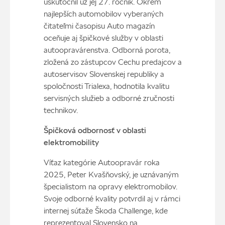
uskutočnil už jej 27. ročník. Okrem
najlepších automobilov vyberaných
čitateľmi časopisu Auto magazín
oceňuje aj špičkové služby v oblasti
autoopravárenstva. Odborná porota,
zložená zo zástupcov Cechu predajcov a
autoservisov Slovenskej republiky a
spoločnosti Trialexa, hodnotila kvalitu
servisných služieb a odborné zručnosti
technikov.
Špičková odbornosť v oblasti
elektromobility
Víťaz kategórie Autoopravár roka
2025, Peter Kvašňovský, je uznávaným
špecialistom na opravy elektromobilov.
Svoje odborné kvality potvrdil aj v rámci
internej súťaže Škoda Challenge, kde
reprezentoval Slovensko na