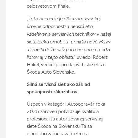
celosvetovom finále.
Toto ocenenie je dôkazom vysokej
„
úrovne odbornosti a neustáleho
vzdelávania servisných technikov v našej
sieti. Elektromobilita prináša nov
é
výzvy
a sme hrdí, že naši partneri patria medzi
lídrov aj v tejto oblasti,
“ uviedol Róbert
Hukel, vedúci popredajných služieb zo
Škoda Auto Slovensko.
Silná servisná
sie
ť ako základ
spokojnosti zákazníkov
Úspech v kategórii Autoopravár roka
2025 zároveň potvrdzuje kvalitu a
profesionalitu autorizovanej servisnej
siete Škoda na Slovensku. Tá sa
dlhodobo zameriava nielen na