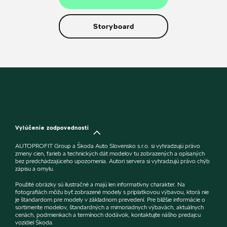
Storyboard
Vylúčenie zodpovednosti
AUTOPROFIT Group a Škoda Auto Slovensko s.r.o. si vyhradzujú právo
zmeny cien, farieb a technických dát modelov tu zobrazených a opísaných
bez predchádzajúceho upozornenia. Autori servera si vyhradzujú právo chýb
zápisu a omylu.
Použité obrázky sú ilustračné a majú len informatívny charakter. Na
fotografiách môžu byť zobrazené modely s príplatkovou výbavou, ktorá nie
je štandardom pre modely v základnom prevedení. Pre bližšie informácie o
sortimente modelov, štandardných a mimoriadnych výbavách, aktuálnych
cenách, podmienkach a termínoch dodávok, kontaktujte nášho predajcu
vozidiel Škoda.