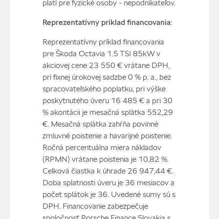
platí pre fyzické osoby - nepodnikateľov.
Reprezentatívny príklad financovania:
Reprezentatívny príklad financovania
pre Škoda Octavia 1.5 TSI 85kW v
akciovej cene 23 550 € vrátane DPH,
pri fixnej úrokovej sadzbe 0 % p. a., bez
spracovateľského poplatku, pri výške
poskytnutého úveru 16 485 € a pri 30
% akontácii je mesačná splátka 552,29
€. Mesačná splátka zahŕňa povinné
zmluvné poistenie a havarijné poistenie.
Ročná percentuálna miera nákladov
(RPMN) vrátane poistenia je 10,82 %.
Celková čiastka k úhrade 26 947,44 €.
Doba splatnosti úveru je 36 mesiacov a
počet splátok je 36. Uvedené sumy sú s
DPH. Financovanie zabezpečuje
spoločnosť Porsche Finance Slovakia s.