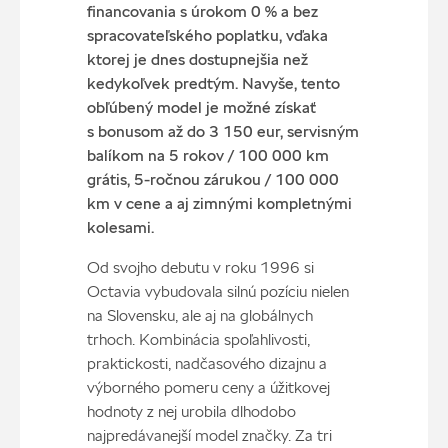
financovania s úrokom 0 % a bez
spracovateľského poplatku, vďaka
ktorej je dnes dostupnejšia než
kedykoľvek predtým. Navyše, tento
obľúbený model je možné získať
s bonusom až do 3 150 eur, servisným
balíkom na 5 rokov / 100 000 km
grátis, 5-ročnou zárukou / 100 000
km v cene a aj zimnými kompletnými
kolesami.
Od svojho debutu v roku 1996 si
Octavia vybudovala silnú pozíciu nielen
na Slovensku, ale aj na globálnych
trhoch. Kombinácia spoľahlivosti,
praktickosti, nadčasového dizajnu a
výborného pomeru ceny a úžitkovej
hodnoty z nej urobila dlhodobo
najpredávanejší model značky. Za tri