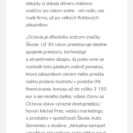
dekády si získala dôveru miliónov
vodičov po celom svete - od rodín, cez
malé firmy, až po veľkých flotilových
zákazníkov.
Octavia je dlhodobo srdcom značky
„
Škoda. Už 30 rokov predstavuje ideálne
spojenie priestoru, technológií
a atraktívneho dizajnu. Aj preto sme sa
rozhodli toto jubileum osláviť ponukou,
ktorá zákazníkom okrem iného prináša
reálnu pridanú hodnotu v podobe 0%
financovania, bonusu až do výšky 3 150
eur a servisného balíka, vďaka čomu sa
Octavia stáva výrazne dostupnejšou
,“
hovorí Michal Pres, vedúci marketingu
a produktu v spoločnosti Škoda Auto
Aktuálna kampaň
Slovensko a dodáva: „
umožňuje zákazníkom zadovážiť si nové