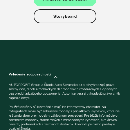
Storyboard
Vylúčenie zodpovednosti
AUTOPROFIT Group a Škoda Auto Slovensko s.r.o. si vyhradzujú právo
zmeny cien, farieb a technických dát modelov tu zobrazených a opísaných
bez predchádzajúceho upozornenia. Autori servera si vyhradzujú právo chýb
zápisu a omylu.
Použité obrázky sú ilustračné a majú len informatívny charakter. Na
fotografiách môžu byť zobrazené modely s príplatkovou výbavou, ktorá nie
je štandardom pre modely v základnom prevedení. Pre bližšie informácie o
sortimente modelov, štandardných a mimoriadnych výbavách, aktuálnych
cenách, podmienkach a termínoch dodávok, kontaktujte nášho predajcu
vozidiel Škoda.