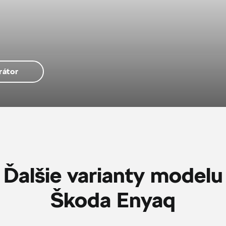
rátor
Ďalšie varianty modelu
Škoda Enyaq