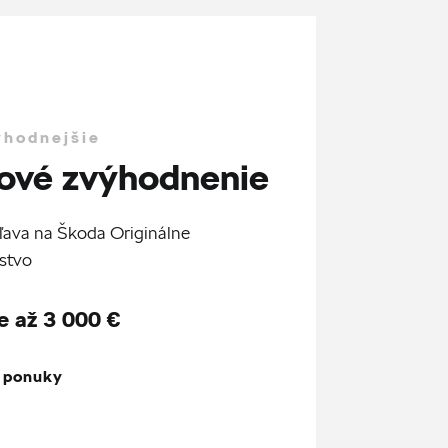
ýhodnejšie
ové zvýhodnenie
ľava na Škoda Originálne
stvo
e až 3 000 €
z ponuky