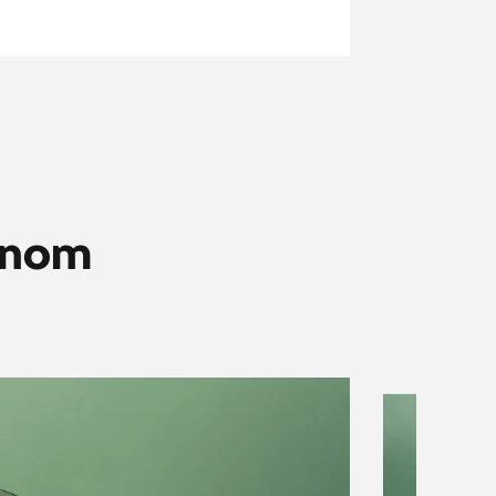
ívnom