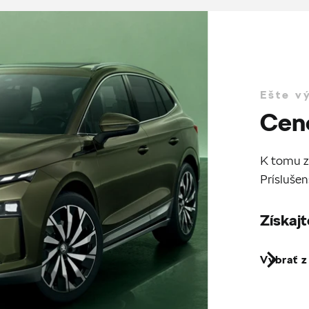
Ešte v
Cen
K tomu z
Príslušen
Získajt
Vybrať 