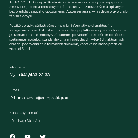
AUTOPROFIT Group a Škoda Auto Slovensko s.r.o. si vyhradzujú právo
zmeny cien, farieb a technických dát modelov tu zobrazených a opísaných
bez predchádzajúceho upozornenia. Autori servera si vyhradzujú právo chýb
zápisu a omylu.
Použité obrázky sú ilustračné a majú len informatívny charakter. Na
fotografiách môžu byť zobrazené modely s príplatkovou výbavou, ktorá nie
je štandardom pre modely v základnom prevedení. Pre bližšie informácie o
sortimente modelov, štandardných a mimoriadnych výbavách, aktuálnych
cenách, podmienkach a termínoch dodávok, kontaktujte nášho predajcu
vozidiel Škoda.
Informácie
+041/433 23 33
E-mail
info.skoda@autoprofitgrou
Kontaktný formulár
Napíšte nám