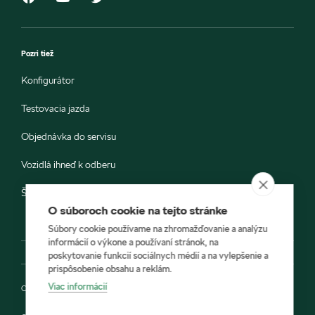
Pozri tiež
Konfigurátor
Testovacia jazda
Objednávka do servisu
Vozidlá ihneď k odberu
Škoda E-shop
O súboroch cookie na tejto stránke
Súbory cookie používame na zhromažďovanie a analýzu
informácií o výkone a používaní stránok, na
poskytovanie funkcií sociálnych médií a na vylepšenie a
prispôsobenie obsahu a reklám.
Viac informácií
Ochrana osobných údajov