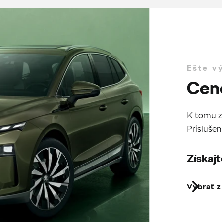
Ešte v
Cen
K tomu z
Príslušen
Získajt
Vybrať 