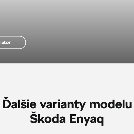
rátor
Ďalšie varianty modelu
Škoda Enyaq