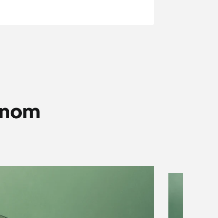
ívnom