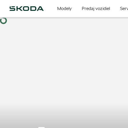
Modely
Predaj vozidiel
Serv