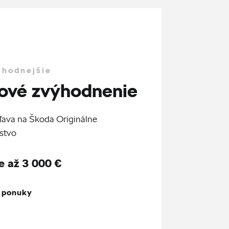
ýhodnejšie
ové zvýhodnenie
ľava na Škoda Originálne
stvo
e až 3 000 €
z ponuky